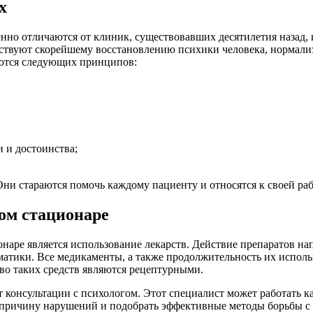
х
но отличаются от клиник, существовавших десятилетия назад,
ствуют скорейшему восстановлению психики человека, нормализ
аются следующих принципов:
 и достоинства;
и стараются помочь каждому пациенту и относятся к своей раб
ом стационаре
наре является использование лекарств. Действие препаратов на
тики. Все медикаменты, а также продолжительность их исполь
во таких средств являются рецептурными.
консультации с психологом. Этот специалист может работать ка
 причину нарушений и подобрать эффективные методы борьбы с н