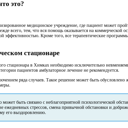
то это?
лизированное медицинское учреждение, где пациент может пройт
жде всего, тем, что вся помощь оказывается на коммерческой ос
ной эффективностью. Кроме того, все терапевтические програм
ическом стационаре
кого стационара в Химках необходимо исключительно невменяем
тегории пациентов амбулаторное лечение не рекомендуется.
лючением ряда случаев. Такое решение может быть обусловлено 
меры.
о может быть связано с неблагоприятной психологической обста
е ежедневных стрессов, смена привычной обстановки и доброж
ому его выздоровлению.