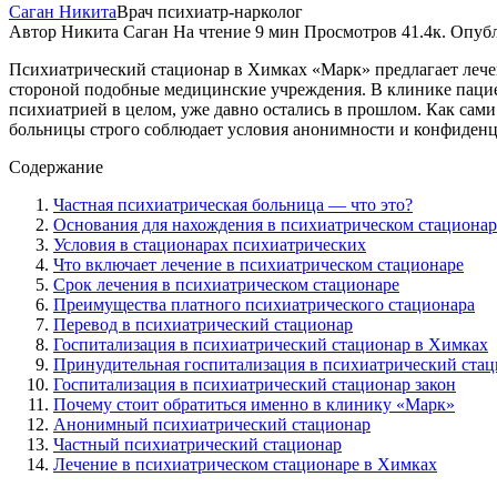
Саган Никита
Врач психиатр-нарколог
Автор
Никита Саган
На чтение
9 мин
Просмотров
41.4к.
Опуб
Психиатрический стационар в Химках «Марк» предлагает лечени
стороной подобные медицинские учреждения. В клинике пацие
психиатрией в целом, уже давно остались в прошлом. Как сами
больницы строго соблюдает условия анонимности и конфиденц
Содержание
Частная психиатрическая больница — что это?
Основания для нахождения в психиатрическом стационар
Условия в стационарах психиатрических
Что включает лечение в психиатрическом стационаре
Срок лечения в психиатрическом стационаре
Преимущества платного психиатрического стационара
Перевод в психиатрический стационар
Госпитализация в психиатрический стационар в Химках
Принудительная госпитализация в психиатрический ста
Госпитализация в психиатрический стационар закон
Почему стоит обратиться именно в клинику «Марк»
Анонимный психиатрический стационар
Частный психиатрический стационар
Лечение в психиатрическом стационаре в Химках