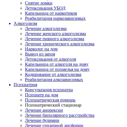
Снятие ломки
​​Детоксикация УБОД
Капельница от наркотиков
Реабилитация наркозависимых
Алкоголизм
Лечение алкоголизма
Лечение женского алкоголизма
Лечение пивного алкоголизма
Лечение хронического алкоголизма
Нарколог на дом
Вывод из запоя
Детоксикация от алкоголя
Капельница от алкоголя на дому
Капельница от похмелья на дому
Кодирование от алкоголизма
Реабилитация алкозависимых
Психиатрия
Консультация психиатра
Психиатр на дом
Психиатрическая помощь
Психиатрический стационар
Лечение анорексии
Лечение биполярного расстройства
Лечение булимии
Лечение гендерной дисфории