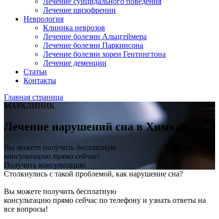
Лечение суицидального поведения
Лечение шизофрении
Неврология
Клиника неврозов
Лечение болезни Альцгеймера
Лечение болезни Паркинсона
Лечение болезни хореи Гентингтона
Лечение деменции
Статьи
Контакты
Главная страница
МАРКЛИНИК
Лечение нарушений сна в Химках
Вы можете получить бесплатную
консультацию прямо сейчас!
Получить консультацию
Столкнулись с такой проблемой, как нарушение сна?
Вы можете получить бесплатную
консультацию прямо сейчас по телефону и узнать ответы на
все вопросы!