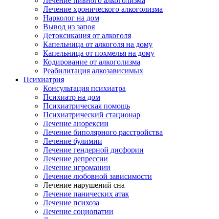
Лечение пивного алкоголизма
Лечение хронического алкоголизма
Нарколог на дом
Вывод из запоя
Детоксикация от алкоголя
Капельница от алкоголя на дому
Капельница от похмелья на дому
Кодирование от алкоголизма
Реабилитация алкозависимых
Психиатрия
Консультация психиатра
Психиатр на дом
Психиатрическая помощь
Психиатрический стационар
Лечение анорексии
Лечение биполярного расстройства
Лечение булимии
Лечение гендерной дисфории
Лечение депрессии
Лечение игромании
Лечение любовной зависимости
Лечение нарушений сна
Лечение панических атак
Лечение психоза
Лечение социопатии