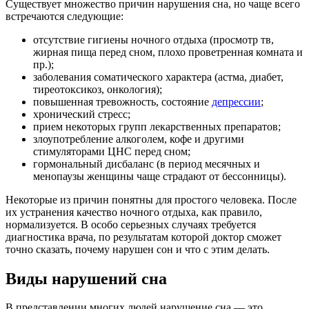
Существует множество причин нарушения сна, но чаще всего
встречаются следующие:
отсутствие гигиены ночного отдыха (просмотр тв,
жирная пища перед сном, плохо проветренная комната и
пр.);
заболевания соматического характера (астма, диабет,
тиреотоксикоз, онкология);
повышенная тревожность, состояние
депрессии
;
хронический стресс;
прием некоторых групп лекарственных препаратов;
злоупотребление алкоголем, кофе и другими
стимуляторами ЦНС перед сном;
гормональный дисбаланс (в период месячных и
менопаузы женщины чаще страдают от бессонницы).
Некоторые из причин понятны для простого человека. После
их устранения качество ночного отдыха, как правило,
нормализуется. В особо серьезных случаях требуется
диагностика врача, по результатам которой доктор сможет
точно сказать, почему нарушен сон и что с этим делать.
Виды нарушений сна
В представлении многих людей нарушение сна — это