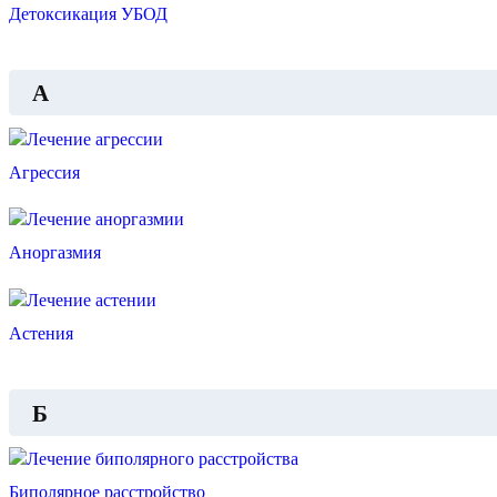
​​Детоксикация УБОД
А
Агрессия
Аноргазмия
Астения
Б
Биполярное расстройство