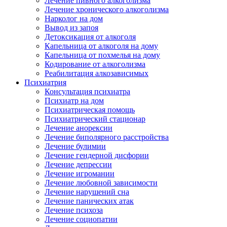
Лечение пивного алкоголизма
Лечение хронического алкоголизма
Нарколог на дом
Вывод из запоя
Детоксикация от алкоголя
Капельница от алкоголя на дому
Капельница от похмелья на дому
Кодирование от алкоголизма
Реабилитация алкозависимых
Психиатрия
Консультация психиатра
Психиатр на дом
Психиатрическая помощь
Психиатрический стационар
Лечение анорексии
Лечение биполярного расстройства
Лечение булимии
Лечение гендерной дисфории
Лечение депрессии
Лечение игромании
Лечение любовной зависимости
Лечение нарушений сна
Лечение панических атак
Лечение психоза
Лечение социопатии