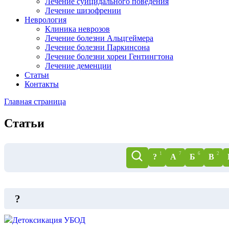
Лечение суицидального поведения
Лечение шизофрении
Неврология
Клиника неврозов
Лечение болезни Альцгеймера
Лечение болезни Паркинсона
Лечение болезни хореи Гентингтона
Лечение деменции
Статьи
Контакты
Главная страница
Статьи
1
7
6
2
?
А
Б
В
?