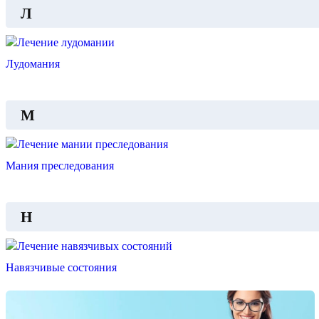
Л
Лудомания
М
Мания преследования
Н
Навязчивые состояния