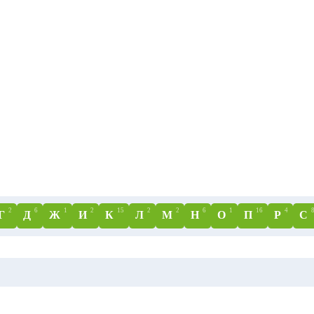
2
6
1
2
15
2
2
6
1
16
4
Г
Д
Ж
И
К
Л
М
Н
О
П
Р
С