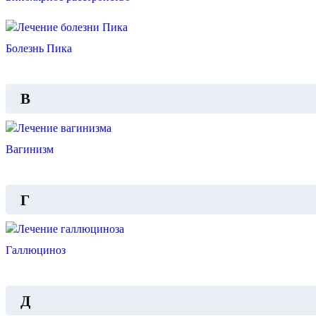
Болезнь Пика
В
Вагинизм
Г
Галлюциноз
Д